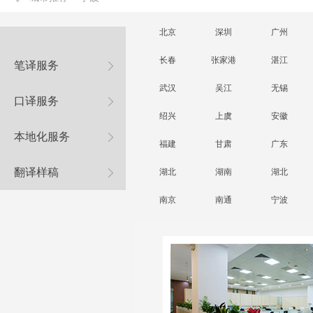
北京
深圳
广州
长春
张家港
湛江
笔译服务
武汉
吴江
无锡
口译服务
绍兴
上虞
安徽
本地化服务
福建
甘肃
广东
翻译样稿
湖北
湖南
湖北
南京
南通
宁波