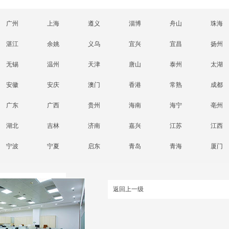
广州
上海
遵义
淄博
舟山
珠海
湛江
余姚
义乌
宜兴
宜昌
扬州
无锡
温州
天津
唐山
泰州
太湖
安徽
安庆
澳门
香港
常熟
成都
广东
广西
贵州
海南
海宁
亳州
湖北
吉林
济南
嘉兴
江苏
江西
宁波
宁夏
启东
青岛
青海
厦门
返回上一级