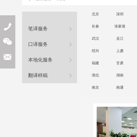
北京
深圳
长春
张家港
笔译服务
武汉
吴江
口译服务
绍兴
上虞
nslation.com
本地化服务
福建
甘肃
翻译样稿
湖北
湖南
南京
南通