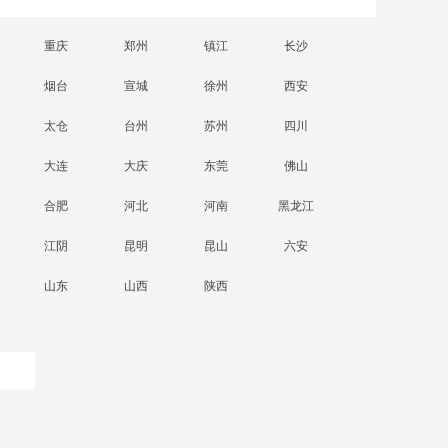
重庆
郑州
镇江
长沙
烟台
宣城
徐州
西安
太仓
台州
苏州
四川
大连
大庆
东莞
佛山
合肥
河北
河南
黑龙江
江阴
昆明
昆山
六安
山东
山西
陕西